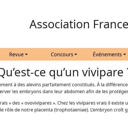
Association France
Revue
Concours
Événements
Qu’est-ce qu’un vivipare 
ment à des alevins parfaitement constitués. À la différenc
server les embryons dans leur abdomen afin de les protéger
rais » des « ovovivipares ». Chez les vivipares vrais il exist
e le rôle de notre placenta (trophotaeniae). L’embryon croî