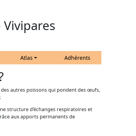
 Vivipares
Atlas
Adhérents
?
e des autres poissons qui pondent des œufs,
.
e une structure d’échanges respiratoires et
t grâce aux apports permanents de